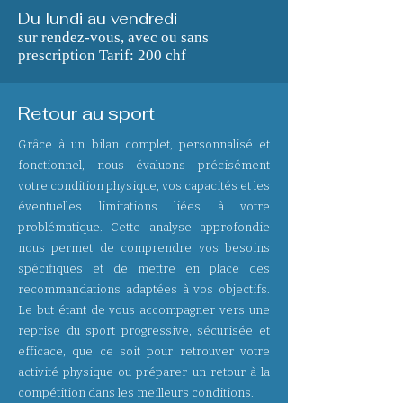
Du lundi au vendredi
sur rendez-vous, avec ou sans
prescription Tarif: 200 chf
Retour au sport
Grâce à un bilan complet, personnalisé et
fonctionnel, nous évaluons précisément
votre condition physique, vos capacités et les
éventuelles limitations liées à votre
problématique. Cette analyse approfondie
nous permet de comprendre vos besoins
spécifiques et de mettre en place des
recommandations adaptées à vos objectifs.
Le but étant de vous accompagner vers une
reprise du sport progressive, sécurisée et
efficace, que ce soit pour retrouver votre
activité physique ou préparer un retour à la
compétition dans les meilleurs conditions.