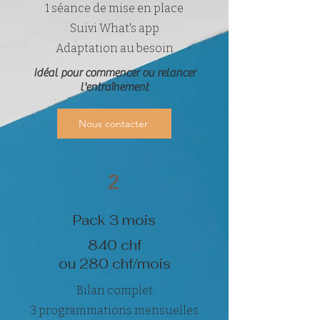
1 séance de mise en place
Suivi What's app
Adaptation au besoin
Idéal pour commencer ou relancer
l'entraînement
Nous contacter
2
Pack 3 mois
840 chf
ou 280 chf/mois
Bilan complet
3 programmations mensuelles