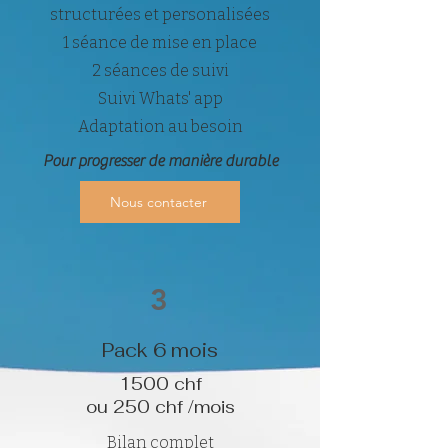
structurées et personalisées
1 séance de mise en place
2 séances de suivi
Suivi Whats' app
Adaptation au besoin
Pour progresser de manière durable
Nous contacter
3
Pack 6 mois
1500 chf
ou 250 chf /mois
Bilan complet