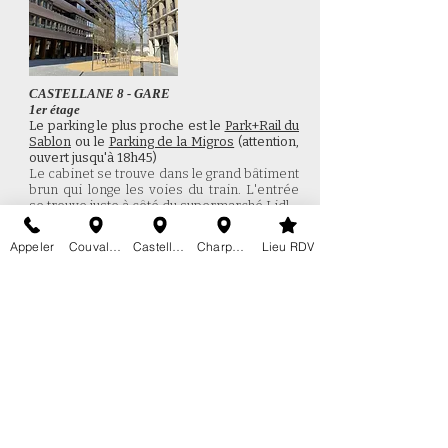
CASTELLANE 8 - GARE
1er étage
Le parking le plus proche est le
Park+Rail du
Sablon
ou
le
Parking de la Migros
(attention,
ouvert jusqu'à 18h45)
Le cabinet se trouve dans le grand bâtiment
brun qui longe les voies du train. L'entrée
se trouve juste à côté du supermarché Lidl
Appeler
Couvaloup 24
Castellane 8
Charpentiers 24a
Lieu RDV
Cabinet d'ergothérapie
Rue des Charpentiers 24 A
1110 Morges