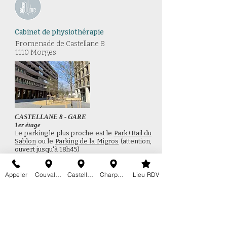
Cabinet de physiothérapie
Promenade de Castellane 8​
1110 Morges
CASTELLANE 8 - GARE
1er étage
Le parking le plus proche est le
Park+Rail du
Sablon
ou
le
Parking de la Migros
(attention,
ouvert jusqu'à 18h45)
Le cabinet se trouve dans le grand bâtiment
brun qui longe les voies du train. L'entrée
se trouve juste à côté du supermarché Lidl
Appeler
Couvaloup 24
Castellane 8
Charpentiers 24a
Lieu RDV