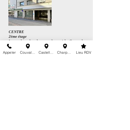
CENTRE
2ème étage
Le parking le plus proche est la
Coop des
Charpentiers
Le cabinet se trouve juste derrière Manor,
Appeler
Couvaloup 24
Castellane 8
Charpentiers 24a
Lieu RDV
à côté des bancomates de la BCV
Relevez notre défi en venant à pied au
cabinet depuis le
Parc des Sports (1
heure de parking gratuite)
Cabinet de physiothérapie
Promenade de Castellane 8​
1110 Morges