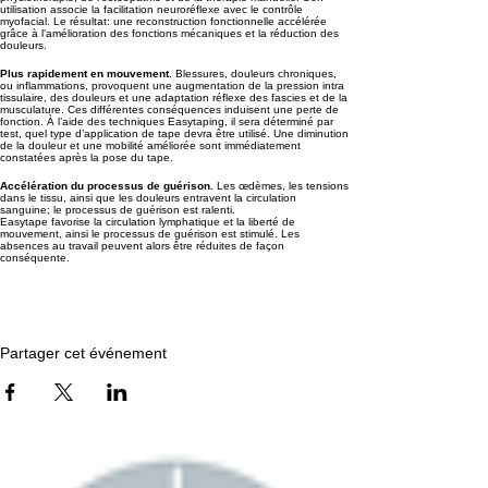
utilisation associe la facilitation neuroréflexe avec le contrôle
myofacial. Le résultat: une reconstruction fonctionnelle accélérée
grâce à l’amélioration des fonctions mécaniques et la réduction des
douleurs.
Plus rapidement en mouvement.
Blessures, douleurs chroniques,
ou inflammations, provoquent une augmentation de la pression intra
tissulaire, des douleurs et une adaptation réflexe des fascies et de la
musculature. Ces différentes conséquences induisent une perte de
fonction. À l’aide des techniques Easytaping, il sera déterminé par
test, quel type d’application de tape devra être utilisé. Une diminution
de la douleur et une mobilité améliorée sont immédiatement
constatées après la pose du tape.
Accélération du processus de guérison.
Les œdèmes, les tensions
dans le tissu, ainsi que les douleurs entravent la circulation
sanguine; le processus de guérison est ralenti.
Easytape favorise la circulation lymphatique et la liberté de
mouvement, ainsi le processus de guérison est stimulé. Les
absences au travail peuvent alors être réduites de façon
conséquente.
Partager cet événement