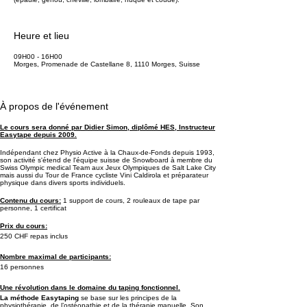
Heure et lieu
09H00 - 16H00
Morges, Promenade de Castellane 8, 1110 Morges, Suisse
À propos de l'événement
Le cours sera donné par Didier Simon, diplômé HES, Instructeur
Easytape depuis 2009.
Indépendant chez Physio Active à la Chaux-de-Fonds depuis 1993,
son activité s'étend de l'équipe suisse de Snowboard à membre du
Swiss Olympic medical Team aux Jeux Olympiques de Salt Lake City
mais aussi du Tour de France cycliste Vini Caldirola et préparateur
physique dans divers sports individuels.
Contenu du cours:
1 support de cours, 2 rouleaux de tape par
personne, 1 certificat
Prix du cours:
250 CHF repas inclus
Nombre maximal de participants:
16 personnes
Une révolution dans le domaine du taping fonctionnel.
La méthode Easytaping
se base sur les principes de la
physiothérapie, de l’ostéopathie et de la thérapie manuelle. Son