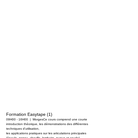
Formation Easytape (1)
09H00 - 16H00
  |  
Morges
Ce cours comprend une courte
introduction théorique, les démonstrations des différentes
techniques d'utilisation,
les applications pratiques sur les articulations principales
(épaule, genou, cheville, lombaire, nuque et coude).