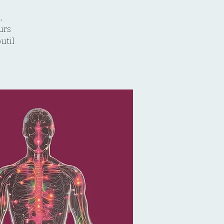
,
urs
util