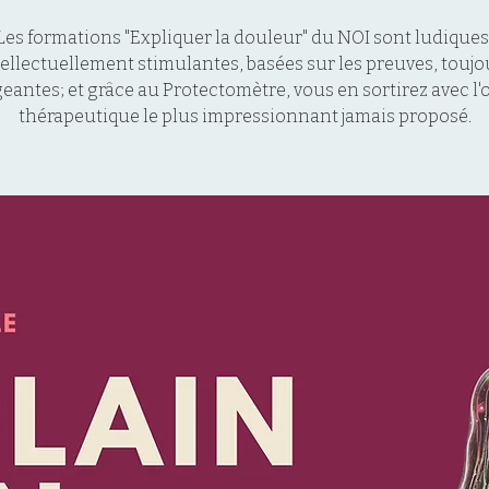
Les formations "Expliquer la douleur" du NOI sont ludiques
tellectuellement stimulantes, basées sur les preuves, toujo
geantes; et grâce au Protectomètre, vous en sortirez avec l'o
thérapeutique le plus impressionnant jamais proposé.