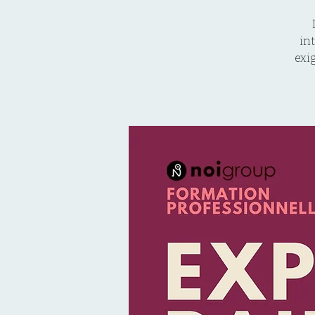
in
exi