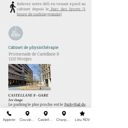
Relevez notre défi en venant à pied au
cabinet depuis le
Parc des Sports (1
heure de parking gratuite)
Cabinet de physiothérapie
Promenade de Castellane 8​
1110 Morges
CASTELLANE 8 - GARE
1er étage
Le parking le plus proche est le
Park+Rail du
Sablon
ou
le
Parking de la Migros
(attention,
ouvert jusqu'à 18h45)
Le cabinet se trouve dans le grand bâtiment
Appeler
Couvaloup 24
Castellane 8
Charpentiers 24a
Lieu RDV
brun qui longe les voies du train. L'entrée
se trouve juste à côté du supermarché Lidl