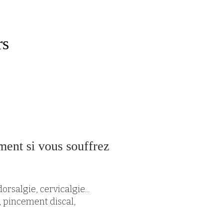
rs
ment si vous souffrez
rsalgie, cervicalgie...
 pincement discal,