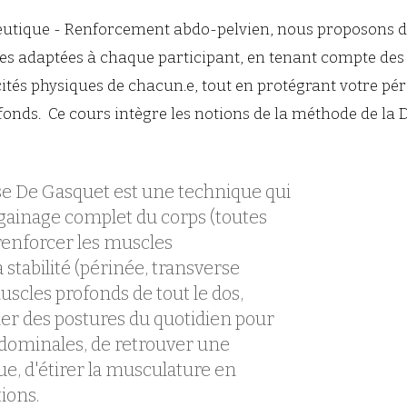
eutique - Renforcement ab
do-pelvien, nous proposons d
s adaptées à chaque participant, en tenant compte des 
tés physiques de chacun.e, tout en protégrant votre pér
fonds.
Ce cours intègre les notions de la méthode de la 
se De Gasquet est une technique qui
 gainage complet du corps (toutes
 renforcer les muscles
et 
 stabilité (périnée, transverse
uscles profonds de tout le dos,
fier des postures du quotidien pour
bdominales, de retrouver une
ue, d'étirer la musculature en
tions.