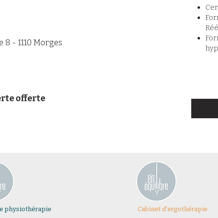
Cer
For
Réé
For
 8 - 1110 Morges
hyp
te offerte
de physiothérapie
Cabinet d'ergothérapie