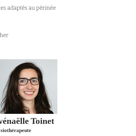
ces adaptés au périnée
cher
énaëlle Toinet
siothérapeute