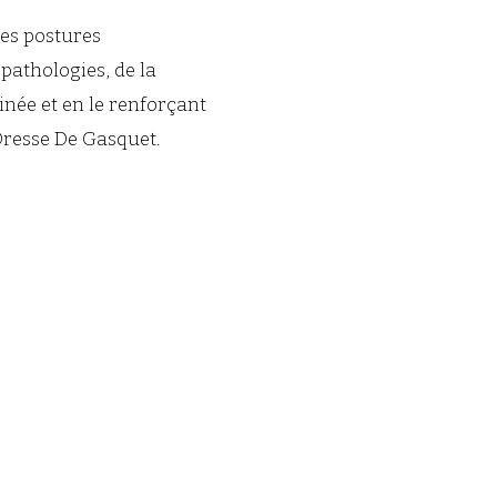
es postures
pathologies, de la
inée et en le renforçant
Dresse De Gasquet.
Pour femmes
hommes de tout
niveau